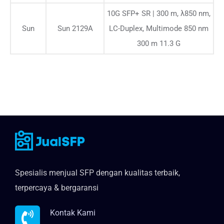
10G SFP+ SR | 300 m, λ850 nm,
Sun
Sun 2129A
LC-Duplex, Multimode 850 nm
300 m 11.3 G
Spesialis menjual SFP dengan kualitas terbaik,
terpercaya & bergaransi
Kontak Kami